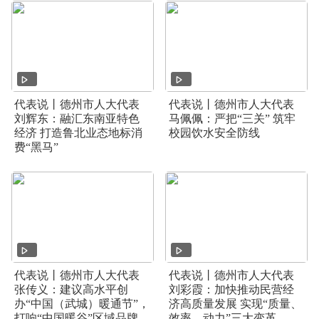
代表说丨德州市人大代表
代表说丨德州市人大代表
刘辉东：融汇东南亚特色
马佩佩：严把“三关” 筑牢
经济 打造鲁北业态地标消
校园饮水安全防线
费“黑马”
代表说丨德州市人大代表
代表说丨德州市人大代表
张传义：建议高水平创
刘彩霞：加快推动民营经
办“中国（武城）暖通节”，
济高质量发展 实现“质量、
打响“中国暖谷”区域品牌
效率、动力”三大变革