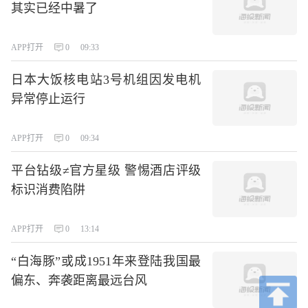
其实已经中暑了
APP打开
0
09:33
日本大饭核电站3号机组因发电机
异常停止运行
APP打开
0
09:34
平台钻级≠官方星级 警惕酒店评级
标识消费陷阱
APP打开
0
13:14
“白海豚”或成1951年来登陆我国最
偏东、奔袭距离最远台风