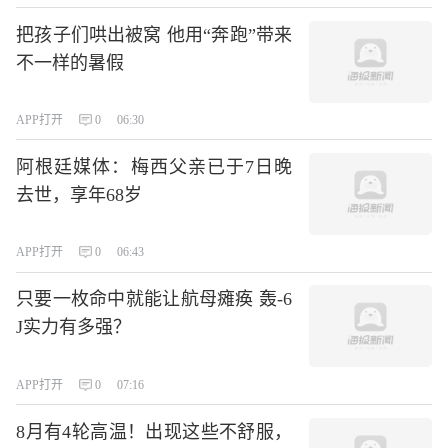
把孩子们哄出被窝 他用“奔跑”带来
不一样的暑假
APP打开
0
06:30
阿根廷媒体：梅西父亲已于7日晚
去世，享年68岁
APP打开
0
06:43
只要一枚命中就能让航母瘫痪 轰-6
J实力有多强？
APP打开
0
07:16
8月有4轮高温！出现这些不舒服，