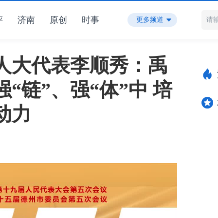
评
济南
原创
时事
更多频道
人大代表李顺秀：禹
“链”、强“体”中 培
动力