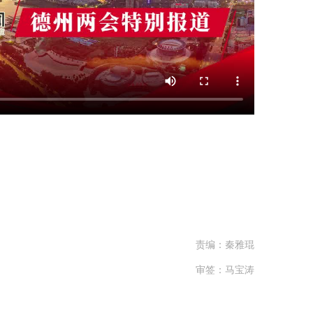
责编：秦雅琨
审签：马宝涛