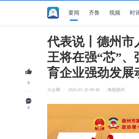
要闻
齐鲁
视频
时
代表说丨德州市
王将在强“芯”、强
育企业强劲发展
0
大众网
·
2026-01-20 09:40
·
海报德州
0