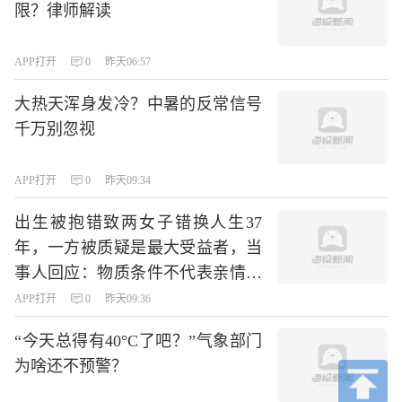
限？律师解读
APP打开
0
昨天06:57
大热天浑身发冷？中暑的反常信号
千万别忽视
APP打开
0
昨天09:34
出生被抱错致两女子错换人生37
年，一方被质疑是最大受益者，当
事人回应：物质条件不代表亲情，
我俩都是受害者
APP打开
0
昨天09:36
“今天总得有40°C了吧？”气象部门
为啥还不预警？