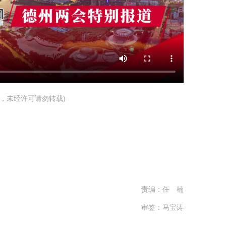
有，未经许可请勿转载)
责编：任 楠
审签：马宝涛