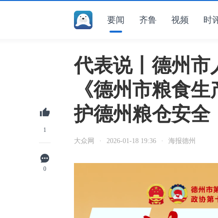
要闻
齐鲁
视频
时
代表说丨德州市
《德州市粮食生
护德州粮仓安全
1
大众网
·
2026-01-18 19:36
·
海报德州
0