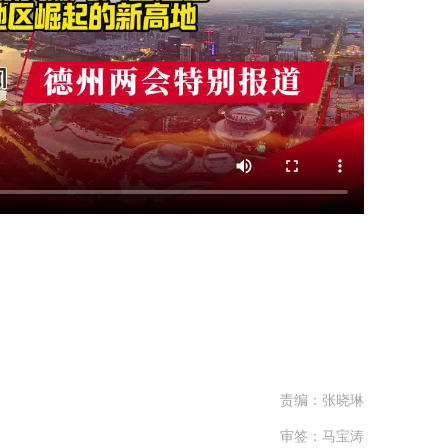
责编：张晓琳
审签：马宝涛