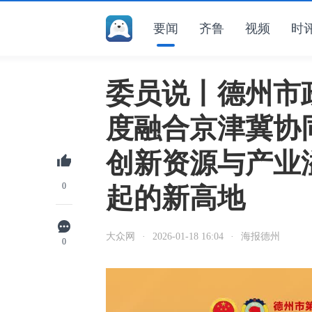
要闻
齐鲁
视频
时
委员说丨德州市
度融合京津冀协
创新资源与产业
0
起的新高地
大众网
·
2026-01-18 16:04
·
海报德州
0