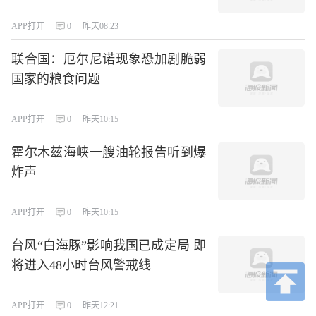
APP打开
0
昨天08:23
联合国：厄尔尼诺现象恐加剧脆弱
国家的粮食问题
APP打开
0
昨天10:15
霍尔木兹海峡一艘油轮报告听到爆
炸声
APP打开
0
昨天10:15
台风“白海豚”影响我国已成定局 即
将进入48小时台风警戒线
APP打开
0
昨天12:21