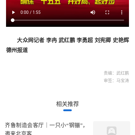
大众网记者 李冉 武红鹏 李勇超 刘宪卿 史艳辉
德州报道
责编：武红鹏
审签：马宝涛
相关推荐
齐鲁制造会客厅｜一只小“钢镚”，
邀来北京客