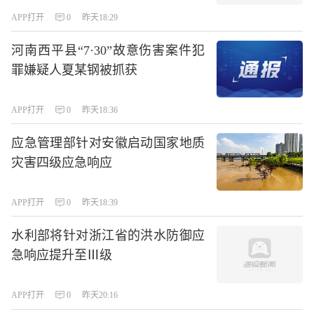
APP打开
0
昨天18:29
河南西平县“7·30”故意伤害案件犯
罪嫌疑人夏某钢被抓获
APP打开
0
昨天18:36
应急管理部针对安徽启动国家地质
灾害四级应急响应
APP打开
0
昨天18:39
水利部将针对浙江省的洪水防御应
急响应提升至Ⅲ级
APP打开
0
昨天20:16