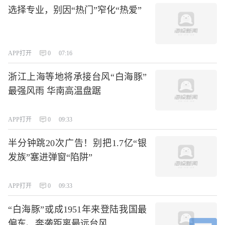
选择专业，别因“热门”窄化“热爱”
APP打开
0
07:16
浙江上海等地将承接台风“白海豚”
最强风雨 华南高温盘踞
APP打开
0
09:33
半分钟跳20次广告！别把1.7亿“银
发族”塞进弹窗“陷阱”
APP打开
0
09:33
“白海豚”或成1951年来登陆我国最
偏东、奔袭距离最远台风