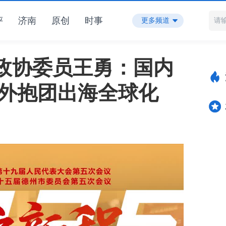
评
济南
原创
时事
更多频道
政协委员王勇：国内
国外抱团出海全球化