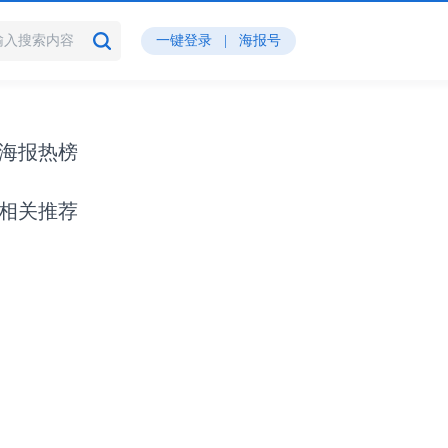
一键登录
|
海报号
海报热榜
相关推荐