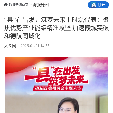
打开
> 海报德州
海报新闻首页
“县”在出发，筑梦未来丨时磊代表：聚
焦优势产业能级精准攻坚 加速陵城突破
和德陵同城化
大众网
2026-01-21 14:55