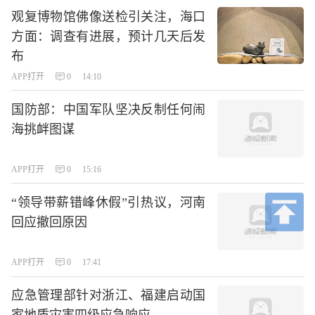
观复博物馆佛像送检引关注，海口
方面：调查有进展，预计几天后发
布
APP打开
0
14:10
国防部：中国军队坚决反制任何闹
海挑衅图谋
APP打开
0
15:16
“领导带薪错峰休假”引热议，河南
回应撤回原因
APP打开
0
17:41
应急管理部针对浙江、福建启动国