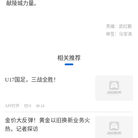
献陵城力量。
责编：武红鹏
审签：马宝涛
相关推荐
U17国足，三战全胜！
APP打开
0
06:24
金价大反弹！黄金以旧换新业务火
热，记者探访