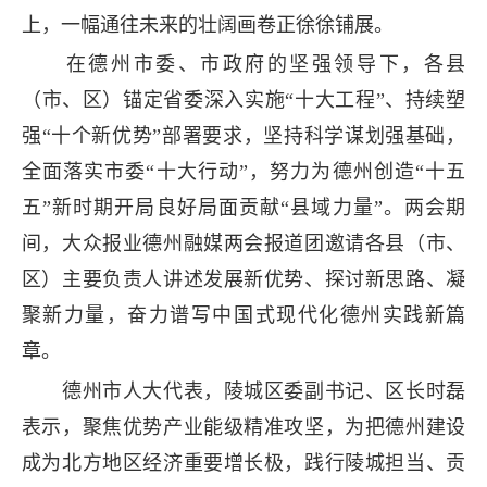
上，一幅通往未来的壮阔画卷正徐徐铺展。
在德州市委、市政府的坚强领导下，各县
（市、区）锚定省委深入实施“十大工程”、持续塑
强“十个新优势”部署要求，坚持科学谋划强基础，
全面落实市委“十大行动”，努力为德州创造“十五
五”新时期开局良好局面贡献“县域力量”。两会期
间，大众报业德州融媒两会报道团邀请各县（市、
区）主要负责人讲述发展新优势、探讨新思路、凝
聚新力量，奋力谱写中国式现代化德州实践新篇
章。
德州市人大代表，陵城区委副书记、区长时磊
表示，聚焦优势产业能级精准攻坚，为把德州建设
成为北方地区经济重要增长极，践行陵城担当、贡