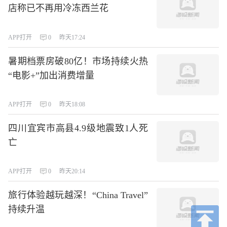
店称已不再用冷冻西兰花
APP打开
0
昨天17:24
暑期档票房破80亿！市场持续火热
“电影+”加出消费增量
APP打开
0
昨天18:08
四川宜宾市高县4.9级地震致1人死
亡
APP打开
0
昨天20:14
旅行体验越玩越深！“China Travel”
持续升温