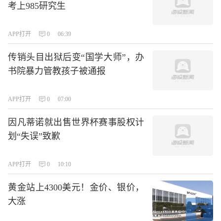
考上985研究生
APP打开
0
06:39
传销头目出狱后变“国学大师”，办
书院暴力管教孩子被通报
APP打开
0
07:00
因凡蒂诺就出售世界杯赛事股权计
划“失误”致歉
APP打开
0
10:10
黄金站上4300美元！金价、银价，
大涨