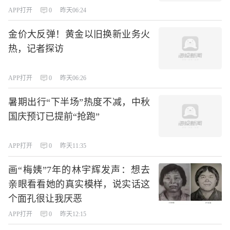
APP打开
0
昨天06:24
金价大反弹！黄金以旧换新业务火
热，记者探访
APP打开
0
昨天06:26
暑期出行“下半场”热度不减，中秋
国庆预订已提前“抢跑”
APP打开
0
昨天11:35
画“梅姨”7年的林宇辉发声：想去
亲眼看看她的真实模样，说实话这
个面孔很让我厌恶
APP打开
0
昨天12:15