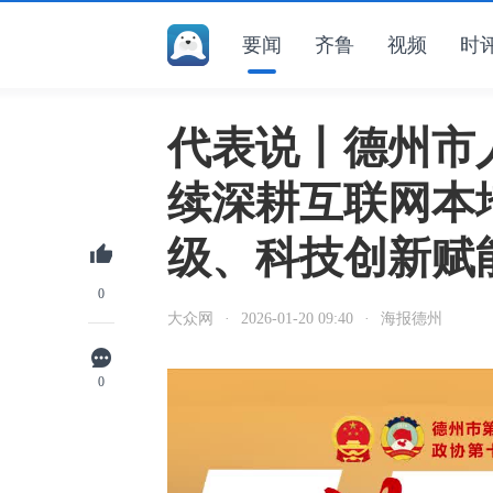
要闻
齐鲁
视频
时
代表说丨德州市
续深耕互联网本
级、科技创新赋
0
大众网
·
2026-01-20 09:40
·
海报德州
0