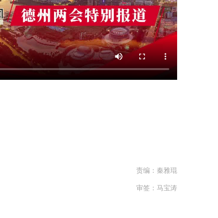
责编：秦雅琨
审签：马宝涛