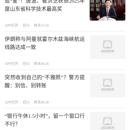
追“星”！唐波、崔洪芝获颁2025年
度山东省科学技术最高奖
APP打开
0
昨天15:16
伊朗称与阿曼就霍尔木兹海峡航运
线路达成一致
APP打开
0
昨天06:26
突然收到自己的“不雅照”？警方提
醒：别信、别转账
APP打开
0
昨天06:30
“银行午休1.5小时”，留一个窗口行
不行？