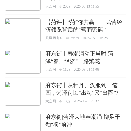
大众网
20万
2025-03-13 11:55
【菏评】“菏”你共赢——民营经
济领跑背后的“营商密码”
凤凰网山东
79535
2025-03-11 16:26
府东街丨春潮涌动正当时 菏
泽“春日经济”一路繁花
大众网
11万
2025-03-04 11:06
府东街丨从牡丹、汉服到工笔
画，菏泽何以“出海”又“出圈”?
大众网
13万
2025-03-01 20:37
府东街|菏泽大地春潮涌 铆足干
劲“项”前冲