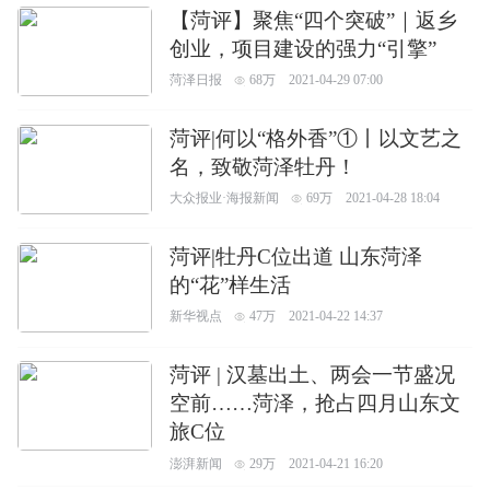
【菏评】聚焦“四个突破”｜返乡
创业，项目建设的强力“引擎”
菏泽日报
68万
2021-04-29 07:00
菏评|何以“格外香”①丨以文艺之
名，致敬菏泽牡丹！
大众报业·海报新闻
69万
2021-04-28 18:04
菏评|牡丹C位出道 山东菏泽
的“花”样生活
新华视点
47万
2021-04-22 14:37
菏评 | 汉墓出土、两会一节盛况
空前……菏泽，抢占四月山东文
旅C位
澎湃新闻
29万
2021-04-21 16:20