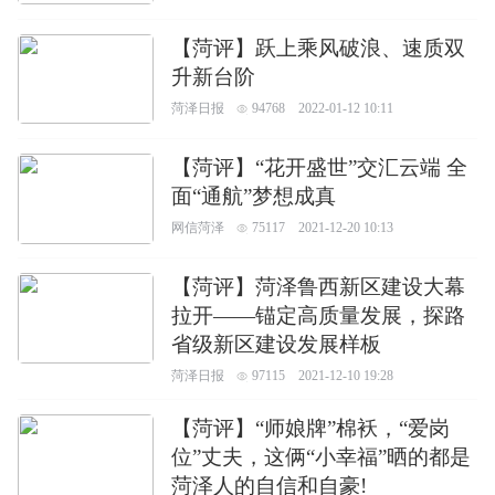
【菏评】跃上乘风破浪、速质双
升新台阶
菏泽日报
94768
2022-01-12 10:11
【菏评】“花开盛世”交汇云端 全
面“通航”梦想成真
网信菏泽
75117
2021-12-20 10:13
【菏评】菏泽鲁西新区建设大幕
拉开——锚定高质量发展，探路
省级新区建设发展样板
菏泽日报
97115
2021-12-10 19:28
【菏评】“师娘牌”棉袄，“爱岗
位”丈夫，这俩“小幸福”晒的都是
菏泽人的自信和自豪!