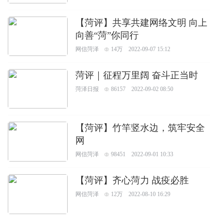
【菏评】共享共建网络文明 向上
向善“菏”你同行
网信菏泽
14万
2022-09-07 15:12
菏评｜征程万里阔 奋斗正当时
菏泽日报
86157
2022-09-02 08:50
【菏评】竹竿竖水边，筑牢安全
网
网信菏泽
98451
2022-09-01 10:33
【菏评】齐心菏力 战疫必胜
网信菏泽
12万
2022-08-10 16:29