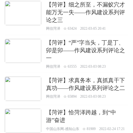
【菏评】细之所至，不漏蚁穴才
能万无一失——作风建设系列评
论之三
网信菏泽
63424
2022-03-05 20:41
【菏评】“严”字当头，丁是丁、
卯是卯——作风建设系列评论之
一
网信菏泽
63555
2022-03-03 08:23
【菏评】求真务本，真抓真干下
真功——作风建设系列评论之二
网信菏泽
65894
2022-03-03 08:23
【菏评】恰菏泽跨越，到“中
游”奋进
中国山东网-感知山东
81909
2022-02-24 17:21