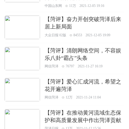
中国山东网
11万
2021-12-05 19:16
【菏评】奋力开创突破菏泽后来
居上新局面
大众日报 02版
84553
2021-12-05 19:09
【菏评】清朗网络空间，不容娱
乐八卦“霸占”头条
网信菏泽
76797
2021-11-27 16:19
【菏评】爱心汇成河流，希望之
花开遍菏泽
网信菏泽
12万
2021-11-24 11:04
【菏评】在推动黄河流域生态保
护和高质量发展中作出菏泽贡献
菏泽日报
13万
2021-11-12 15:56