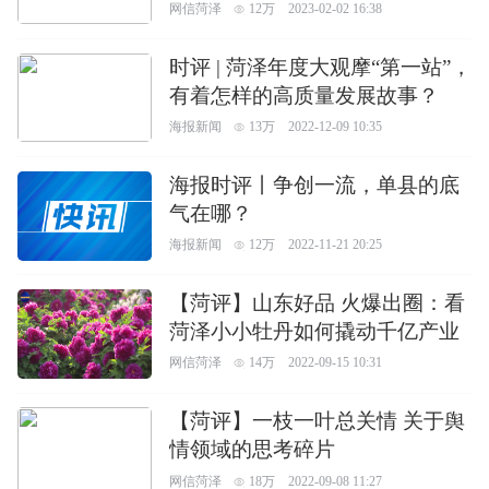
网信菏泽
12万
2023-02-02 16:38
时评 | 菏泽年度大观摩“第一站”，
有着怎样的高质量发展故事？
海报新闻
13万
2022-12-09 10:35
海报时评丨争创一流，单县的底
气在哪？
海报新闻
12万
2022-11-21 20:25
【菏评】山东好品 火爆出圈：看
菏泽小小牡丹如何撬动千亿产业
网信菏泽
14万
2022-09-15 10:31
【菏评】一枝一叶总关情 关于舆
情领域的思考碎片
网信菏泽
18万
2022-09-08 11:27