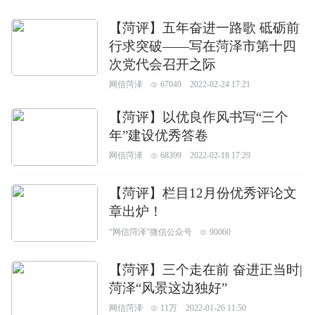
【菏评】五年奋进一路歌 砥砺前
行求突破——写在菏泽市第十四
次党代会召开之际
网信菏泽
67049
2022-02-24 17:21
【菏评】以优良作风书写“三个
年”建设优秀答卷
网信菏泽
68399
2022-02-18 17:29
【菏评】栏目12月份优秀评论文
章出炉！
“网信菏泽”微信公众号
90060
2022-01-30 14:13
【菏评】三个走在前 奋进正当时|
菏泽“风景这边独好”
网信菏泽
11万
2022-01-26 11:50