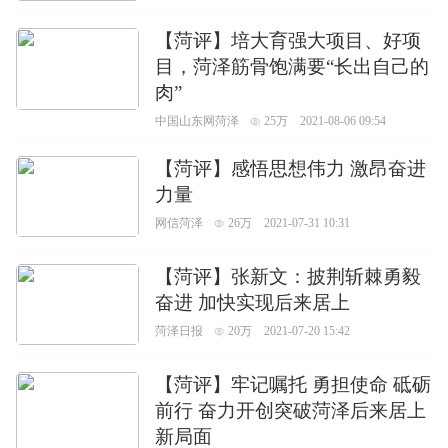
【菏评】培大育强大项目、好项
目，菏泽筋骨饱满要“长出自己的
肉”
中国山东网菏泽
25万
2021-08-06 09:54
【菏评】感悟思想伟力 激昂奋进
力量
网信菏泽
26万
2021-07-31 10:31
【菏评】张新文：披荆斩棘勇毅
奋进 加快实现后来居上
菏泽日报
20万
2021-07-20 15:42
【菏评】牢记嘱托 勇担使命 砥砺
前行 奋力开创突破菏泽后来居上
新局面