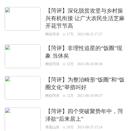
【菏评】深化脱贫攻坚与乡村振
兴有机衔接 让广大农民生活芝麻
开花节节高
网信菏泽
17万
2021-09-25 17:27
【菏评】非理性追星的“饭圈”现
象 当休矣
网信菏泽
13万
2021-09-18 09:38
【菏评】为整治畸形“饭圈”和“饭
圈文化”举措叫好
网信菏泽
12万
2021-09-18 09:37
【菏评】四个突破聚势年中，菏
泽欲“后来居上”
界面山东
20万
2021-08-25 15:24