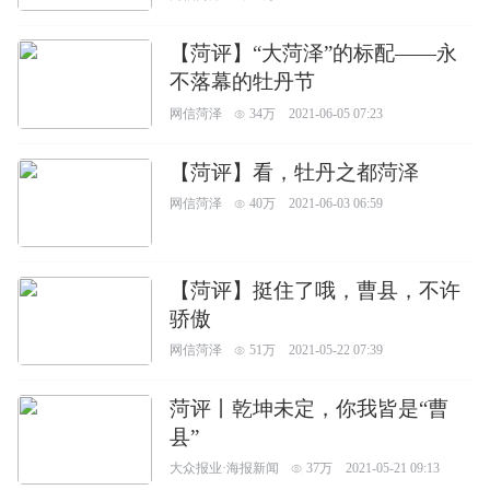
【菏评】“大菏泽”的标配——永
不落幕的牡丹节
网信菏泽
34万
2021-06-05 07:23
【菏评】看，牡丹之都菏泽
网信菏泽
40万
2021-06-03 06:59
【菏评】挺住了哦，曹县，不许
骄傲
网信菏泽
51万
2021-05-22 07:39
菏评丨乾坤未定，你我皆是“曹
县”
大众报业·海报新闻
37万
2021-05-21 09:13