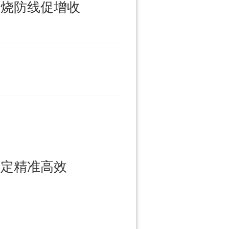
禁烧防线促增收
认定精准高效