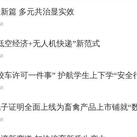
新篇 多元共治显实效
58
低空经济+无人机快递”新范式
58
校车许可一件事” 护航学生上下学“安全
58
子证明全面上线为畜禽产品上市铺就“数
58