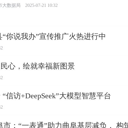
市大数据局
2025-07-21 10:32
县“你说我办”宣传推广火热进行中
32
暖民心，绘就幸福新图景
32
信访+DeepSeek”大模型智慧平台
32
阜市：“一表通”助力曲阜基层减负， 构