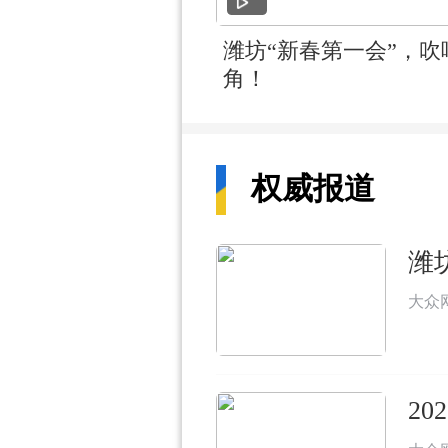
潍坊“新春第一会”，吹
角！
权威报道
潍
大众
2