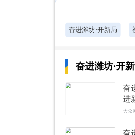
奋进潍坊·开新局
奋进潍坊·开
奋
进
大众
奋