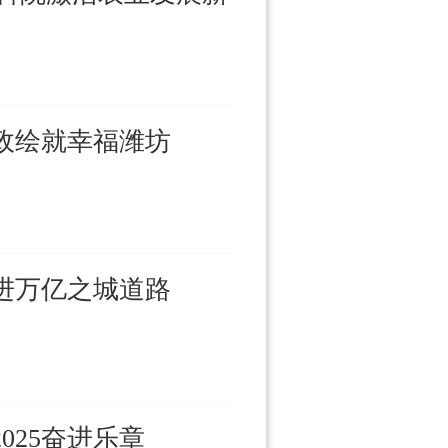
政绘就幸福潍坊
进万亿之城道路
025奋进乐章