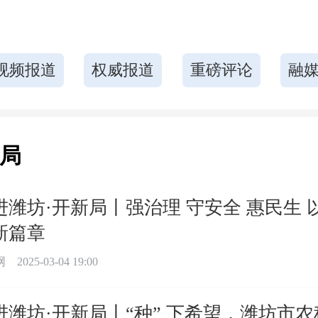
视频报道
权威报道
重磅评论
融
新局
进潍坊·开新局丨强治理 守安全 惠民生 以
新篇章
网
2025-03-04 19:00
进潍坊·开新局丨“种” 下希望，潍坊市