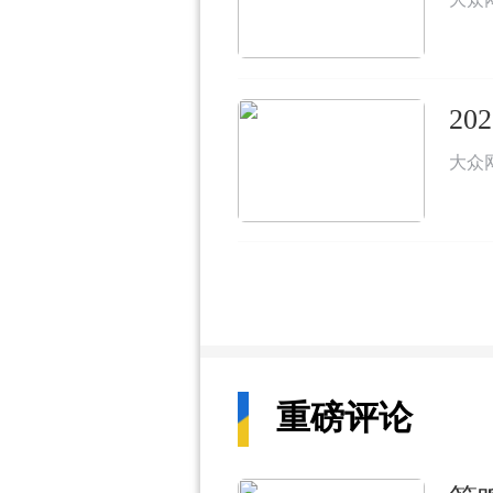
2
大众
重磅评论