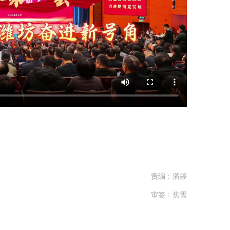
责编：潘婷
审签：焦雪