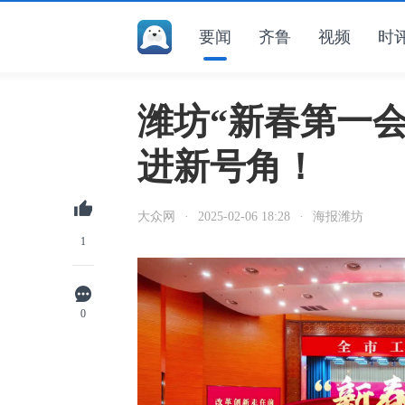
要闻
齐鲁
视频
时
潍坊“新春第一会
进新号角！
大众网
·
2025-02-06 18:28
·
海报潍坊
1
0