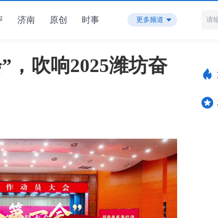
评
济南
原创
时事
更多频道
”，吹响2025潍坊奋