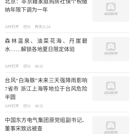
北京：非京籍家庭购房社保个税缴
纳年限下调为一年
APP打开
0
昨天21:24
森林温泉、油菜花海、丹崖碧
水……解锁各地夏日限定体验
APP打开
0
06:22
台风“白海豚”未来三天强降雨影响
7省市 浙江上海等地位于台风危险
半圆
APP打开
0
09:55
中国东方电气集团原党组副书记、
董事宋致远被查