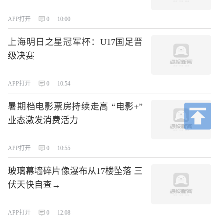
APP打开
0
10:00
上海明日之星冠军杯：U17国足晋
级决赛
APP打开
0
10:54
暑期档电影票房持续走高 “电影+”
业态激发消费活力
APP打开
0
10:55
玻璃幕墙碎片像瀑布从17楼坠落 三
伏天快自查→
APP打开
0
12:08