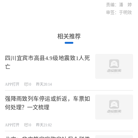
责编：潘 婷
审签：于明效
相关推荐
四川宜宾市高县4.9级地震致1人死
亡
APP打开
0
昨天20:14
强降雨致列车停运或折返，车票如
何处理？一文梳理
APP打开
0
昨天21:02