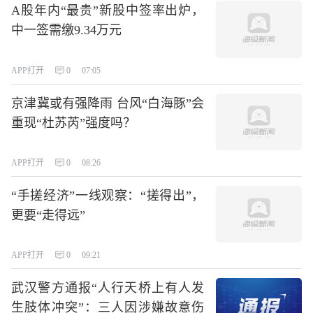
A股年内“最贵”新股中签率出炉，
中一签需缴9.34万元
APP打开
0
07:05
京津冀或有强降雨 台风“白海豚”会
重现“杜苏芮”强度吗？
APP打开
0
08:26
“手搓经济”一线观察：“搓得出”，
更要“走得远”
APP打开
0
09:21
武汉警方通报“人行天桥上有人发
生肢体冲突”：三人因涉嫌故意伤