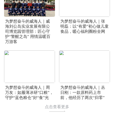
为梦想奋斗的威海人｜威
为梦想奋斗的威海人｜张
海刘公岛实业发展有限公
明磊：以“有爱”初心做儿童
司博览园管理部：匠心守
食品，暖心福利圈粉全网
护“警醒之岛” 用情温暖百
万游客
为梦想奋斗的威海人｜周
为梦想奋斗的威海人｜丛
万友：如履薄冰研“口粮”，
日刚：一款原料药上市
守护“蓝色粮仓”好“食”光
前，他经历了两次“归零”
点击查看更多