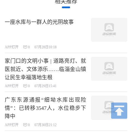
相关推荐
一座水库与一群人的光阴故事
APP打开
0
07月28日10:18
家门口的文明小事 | 道路亮灯、就
医就近、文体添乐……临淄金山镇
让民生幸福落地生根
APP打开
0
07月29日15:41
广东东源通报“细坳水库出现险
情”：已转移3547人，水位稳步下
降中
APP打开
0
07月30日21:12