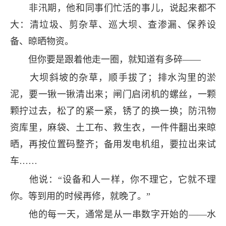
非汛期，他和同事们忙活的事儿，说起来都不
大：清垃圾、剪杂草、巡大坝、查渗漏、保养设
备、晾晒物资。
但你要是跟着他走一圈，就知道有多碎——
大坝斜坡的杂草，顺手拔了；排水沟里的淤
泥，要一锹一锹清出来；闸门启闭机的螺丝，一颗
颗拧过去，松了的紧一紧，锈了的换一换；防汛物
资库里，麻袋、土工布、救生衣，一件件翻出来晾
晒，再按位置码整齐；备用发电机组，要拉出来试
车……
他说：“设备和人一样，你不理它，它就不理
你。等到用的时候再修，就晚了。”
他的每一天，通常是从一串数字开始的——水