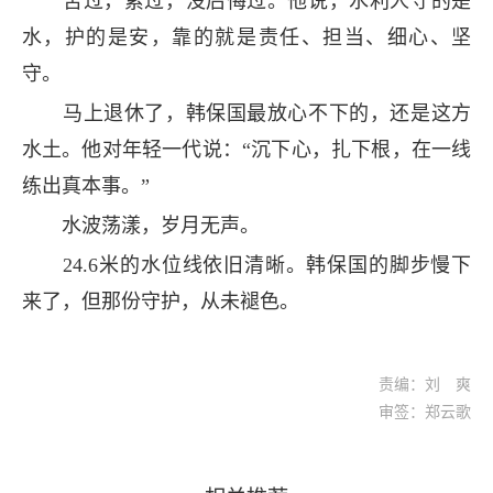
苦过，累过，没后悔过。他说，水利人守的是
水，护的是安，靠的就是责任、担当、细心、坚
守。
马上退休了，韩保国最放心不下的，还是这方
水土。他对年轻一代说：“沉下心，扎下根，在一线
练出真本事。”
水波荡漾，岁月无声。
24.6米的水位线依旧清晰。韩保国的脚步慢下
来了，但那份守护，从未褪色。
责编：刘 爽
审签：郑云歌