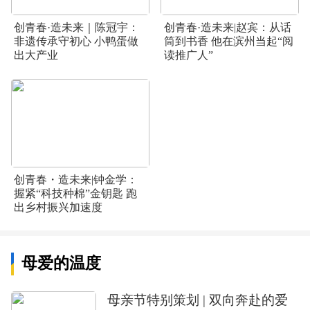
创青春·造未来｜陈冠宇：
创青春·造未来|赵宾：从话
非遗传承守初心 小鸭蛋做
筒到书香 他在滨州当起“阅
出大产业
读推广人”
创青春・造未来|钟金学：
握紧“科技种棉”金钥匙 跑
出乡村振兴加速度
母爱的温度
母亲节特别策划 | 双向奔赴的爱