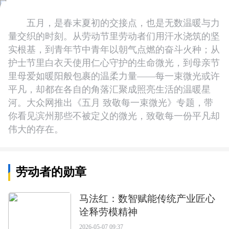
五月，是春末夏初的交接点，也是无数温暖与力
量交织的时刻。从劳动节里劳动者们用汗水浇筑的坚
实根基，到青年节中青年以朝气点燃的奋斗火种；从
护士节里白衣天使用仁心守护的生命微光，到母亲节
里母爱如暖阳般包裹的温柔力量——每一束微光或许
平凡，却都在各自的角落汇聚成照亮生活的温暖星
河。大众网推出《五月 致敬每一束微光》专题，带
你看见滨州那些不被定义的微光，致敬每一份平凡却
伟大的存在。
劳动者的勋章
马法红：数智赋能传统产业匠心
诠释劳模精神
2026-05-07 09:37