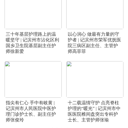
三十年基层护理路上的温
以心润心 做最有力量的守
暖坚守 | 记滨州市沾化区利
护者 | 记滨州市荣军优抚医
国乡卫生院基层副主任护
院三病区副主任、主管护
师徐新爱
师高菲菲
指尖有仁心 手中有岐黄 |
十二载温情守护 点亮脊柱
记滨州市人民医院中医护
护理的“暖光” | 记滨州市中
理门诊护士长、副主任护
医医院椎间盘突出专科护
师张俊玲
士长、主管护师张瑜