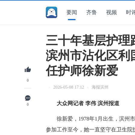
要闻
齐鲁
视频
时
三十年基层护理路
滨州市沾化区利
任护师徐新爱
0
·
2026-05-08 17:12
·
海报滨州
大众网记者 李伟 滨州报道
0
徐新爱，1978年1月出生，滨州市
参加工作至今，她一直坚守在卫生院