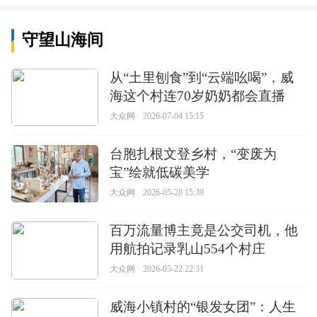
守望山海间
从“土里刨食”到“云端吆喝”，威
海这个村连70岁奶奶都会直播
大众网
2026-07-04 15:15
台胞扎根文登乡村，“变废为
宝”绘就低碳美学
大众网
2026-05-28 15:39
百万流量博主竟是公交司机，他
用航拍记录乳山554个村庄
大众网
2026-05-22 22:31
威海小镇村的“银发女团”：人生