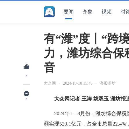
要闻
齐鲁
视频
时
有“潍”度丨“跨
力，潍坊综合保
音
0
大众网
·
2024-10-10 15:46
·
海报潍坊
大众网记者 王涛 姚双玉 潍坊报
0
2024年1—8月份，潍坊综合保
额实现520.1亿元，占全市总量22.