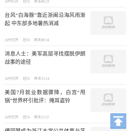
APP打开
0
昨天06:23
台风“白海豚”靠近浙闽沿海风雨渐
起 中东部多地暑热消减
APP打开
0
昨天09:34
消息人士：美军高层寻找摆脱伊朗
战事的途径
APP打开
0
昨天15:14
美国7月就业数据骤降，白宫“甩
锅”世界杯引批评：掩耳盗铃
APP打开
0
昨天15:37