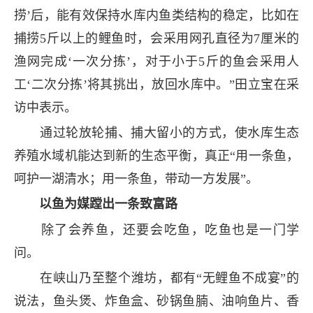
捞’后，能有效保持水库内鱼类结构的稳定，比如在
捕捞5斤以上的鲤鱼时，会采用网孔直径为7厘米的
渔网完成‘一次分拣’，对于小于5斤的鱼会采用人
工‘二次分拣’将其挑出，放回水库中。”田立宝在采
访中表示。
通过轮放轮捕、捕大留小的方式，使水库生态
养殖水域机能达到新的生态平衡，真正“用一条鱼，
呵护一湖清水；用一条鱼，带动一方发展”。
以鱼为媒蹚出一条致富路
除了会养鱼，还要会吃鱼，吃鱼也是一门学
问。
在峡山乃至整个潍坊，都有“无鲤鱼不成宴”的
说法，鱼头煲、炸鱼盒、砂锅鱼腩、油响鱼片、香