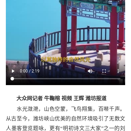
大众网记者 牛鞠榕 视频 王辉 潍坊报道
水光潋滟，山色空蒙，飞鸟翔集，百啭千声。
从古至今，潍坊峡山优美的自然环境吸引了无数文
人墨客登览题咏，更有“明初诗文三大家”之一的刘