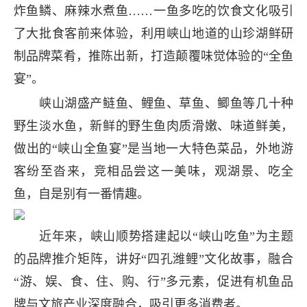
炸鱼鳞、麻辣水煮鱼……一鱼多吃的饮食文化吸引
了大批食客前来体验，利用峡山地道的山珍湖鲜研
制品牌菜肴，推陈出新，打造颠覆味觉体验的“全鱼
宴”。
峡山湖盛产鲢鱼、鲤鱼、草鱼、鲫鱼等几十种
野生淡水鱼，新鲜的野生鱼肉质滑嫩、味道鲜美，
做出的“峡山全鱼宴”是当地一大特色菜品，外地游
客纷至沓来，竞相品尝这一美味，观湖景、吃全
鱼，自是别有一番情趣。
近年来，峡山顺势搭建起以“峡山吃鱼”为主题
的品牌推介矩阵，讲好“四孔潍鲤”文化故事，融合
“游、娱、食、住、购、行”多元素，促进有机鱼品
牌与文旅产业深度融合，吸引更多消费者。