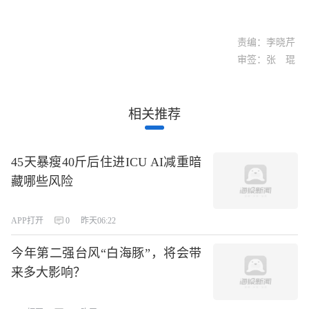
责编：李晓芹
审签：张 琨
相关推荐
45天暴瘦40斤后住进ICU AI减重暗
藏哪些风险
APP打开
0
昨天06:22
今年第二强台风“白海豚”，将会带
来多大影响？