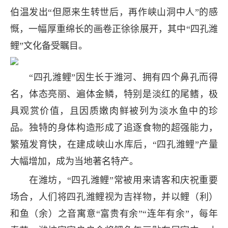
伯温发出“但愿来生转世后，再作峡山洞中人”的感
慨，一幅厚重绵长的画卷正徐徐展开，其中“四孔潍
鲤”文化备受瞩目。
“四孔潍鲤”因生长于潍河、拥有四个鼻孔而得
名，体态亮丽、遍体金鳞，特别是淡红的尾鳍，极
具观赏价值，且因质嫩肉鲜被列为淡水鱼中的珍
品。独特的身体构造形成了追逐食物的超强能力，
繁殖发育快，在建成峡山水库后，“四孔潍鲤”产量
大幅增加，成为当地著名特产。
在潍坊，“四孔潍鲤”常被用来请客和庆祝重要
场合，人们将四孔潍鲤视为吉祥物，并以鲤（利）
和鱼（余）之音寓意“富贵有余”“连年有余”，每年