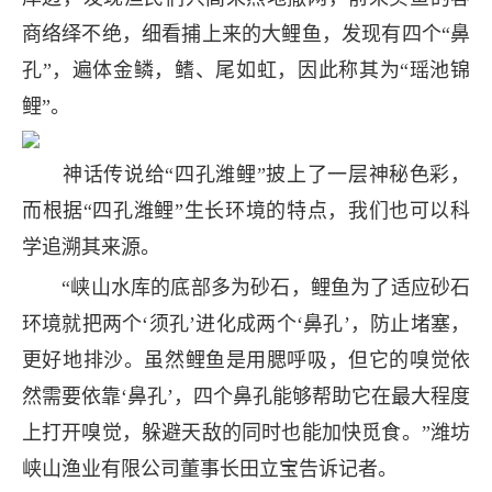
商络绎不绝，细看捕上来的大鲤鱼，发现有四个“鼻
孔”，遍体金鳞，鳍、尾如虹，因此称其为“瑶池锦
鲤”。
神话传说给“四孔潍鲤”披上了一层神秘色彩，
而根据“四孔潍鲤”生长环境的特点，我们也可以科
学追溯其来源。
“峡山水库的底部多为砂石，鲤鱼为了适应砂石
环境就把两个‘须孔’进化成两个‘鼻孔’，防止堵塞，
更好地排沙。虽然鲤鱼是用腮呼吸，但它的嗅觉依
然需要依靠‘鼻孔’，四个鼻孔能够帮助它在最大程度
上打开嗅觉，躲避天敌的同时也能加快觅食。”潍坊
峡山渔业有限公司董事长田立宝告诉记者。