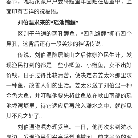
春节，潍坊家家户户会将鲤鱼年画贴在居室中，上
面印有吉祥的祝福语。
刘伯温求来的“瑶池锦鲤”
区别于普通的两孔鲤鱼，“四孔潍鲤”拥有四个
鼻孔，这背后还有一段美妙的神话传说。
传说，刘伯温隐居峡山之后体察渔民生计，发
现渔民打到的都是一些小鲫鱼、小鲢鱼，卖不出好
价钱，日子过得比较清苦，便决定去姜太公那里求
一种鱼，改善人们的生活。姜太公送了刘伯温一种
金色大鱼，并叮嘱他要先将此鱼放在峡山南部的瑶
池埠湾塘里，待它适应后再放入潍水之中，就能见
其不凡之处了。
刘伯温遵嘱办理妥当。一日，他再次来到潍水
岸边，发现渔民们兴高采烈地撒网，前来买鱼的客