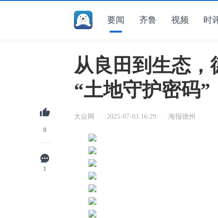
要闻
齐鲁
视频
时
从良田到生态，
“土地守护密码”
大众网
·
2025-07-03 16:29
·
海报德州
0
1