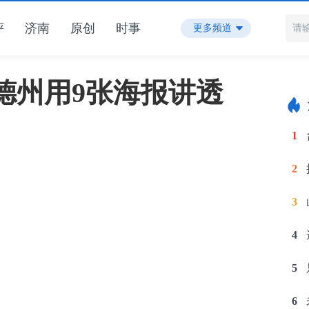
评
济南
原创
时事
更多频道
德州用9张海报讲透
1
2
3
4
5
6