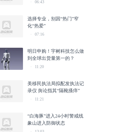
·
06:43
选择专业，别因“热门”窄
化“热爱”
·
07:16
明日申购！宇树科技怎么做
到全球出货量第一的？
·
11:20
美移民执法局拟配发执法记
录仪 舆论指其“隔靴搔痒”
·
11:21
“白海豚”进入24小时警戒线
象山进入防御状态
·
13:03