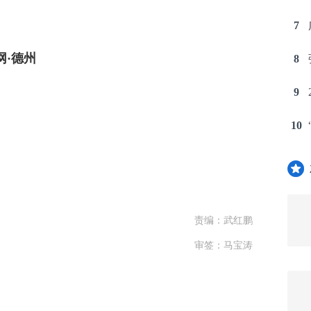
7
·德州
8
9
10
责编：武红鹏
审签：马宝涛