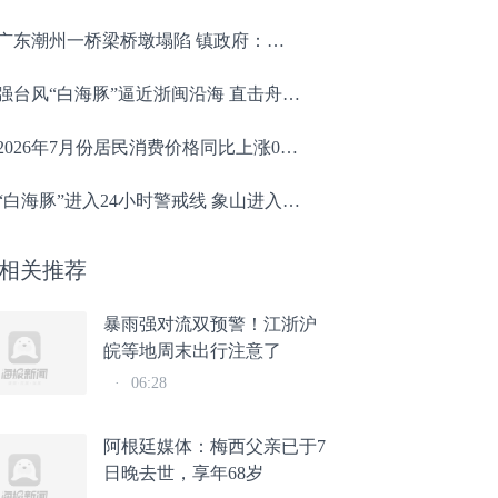
广东潮州一桥梁桥墩塌陷 镇政府：未造成人员伤亡，现已禁止通行
强台风“白海豚”逼近浙闽沿海 直击舟山最新画面
2026年7月份居民消费价格同比上涨0.5%
“白海豚”进入24小时警戒线 象山进入防御状态
相关推荐
暴雨强对流双预警！江浙沪
皖等地周末出行注意了
·
06:28
阿根廷媒体：梅西父亲已于7
日晚去世，享年68岁