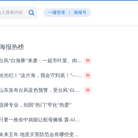
一键登录
|
海报号
海报热榜
台风“白海豚”来袭：一超市叶菜、肉类三小时售罄，上午就完成了一天的营业额
拾光纪丨“这片海，我会守到底！”——渤海第一哨，带着鱼梭守海的“95后”民警
山东发布台风蓝色预警，受台风“白海豚”影响11—14日将有大范围强降雨
选择专业，别因“热门”窄化“热爱”
只要一枚命中就能让航母瘫痪 轰-6J实力有多强？
未来五年 地质灾害防范会有哪些变化？