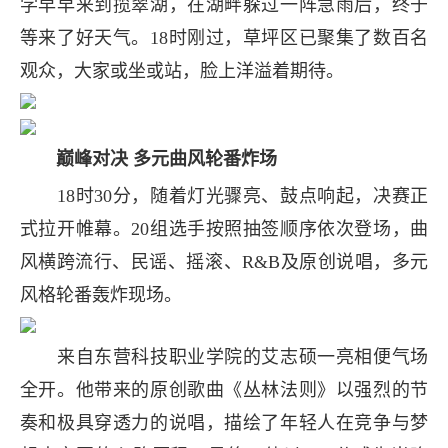
学早早来到揽翠湖，在湖畔躲过一阵急雨后，终于
等来了好天气。18时刚过，草坪区已聚集了数百名
观众，大家或坐或站，脸上洋溢着期待。
巅峰对决 多元曲风轮番炸场
18时30分，随着灯光骤亮、鼓点响起，决赛正
式拉开帷幕。20组选手按照抽签顺序依次登场，曲
风横跨流行、民谣、摇滚、R&B及原创说唱，多元
风格轮番轰炸现场。
来自东营科技职业学院的艾志硕一亮相便气场
全开。他带来的原创歌曲《丛林法则》以强烈的节
奏和极具穿透力的说唱，描绘了年轻人在竞争与梦