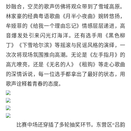
妙融合，空灵的歌声仿佛将观众带到了雪域高原。
林家豪的经典粤语歌曲《月半小夜曲》婉转悠扬，
牟娅菲的《给我一个理由忘记》情感层层递进，高
音爆发处引来闪光灯海洋。还有选手用《黑色柳
丁》《下雪哈尔滨》等摇滚与民谣风格的演绎，一
次次将现场氛围推向高潮。无论是《左手指月》的
高亢嘹亮，还是《无名的人》《租购》等走心歌曲
的深情诉说，每一位选手都拿出了最好的状态，用
歌声诠释着青春的态度。
比赛中场还穿插了多轮抽奖环节。东营区“吕韵