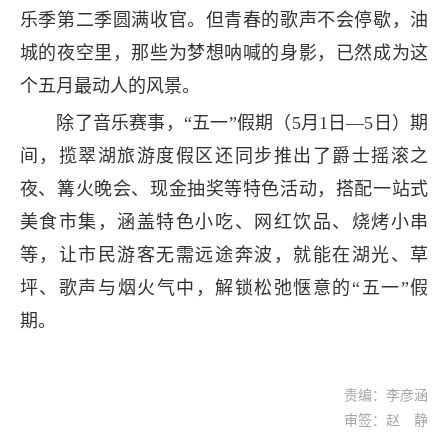
乐季第二季圆满收官。但青春的歌声不会停歇，油
城的夜空里，那些为梦想呐喊的身影，已然成为这
个五月最动人的风景。
除了音乐赛事，“五一”假期（5月1日—5日）期
间，揽翠湖旅游度假区还同步推出了爵士摇滚之
夜、篝火晚会、现金抽奖等特色活动，搭配一站式
美食市集，涵盖特色小吃、网红饮品、烧烤小串
等，让市民游客无需远途奔波，就能在湖光、草
坪、歌声与烟火气中，解锁松弛惬意的“五一”假
期。
责编：李彦涵
审签：赵 静