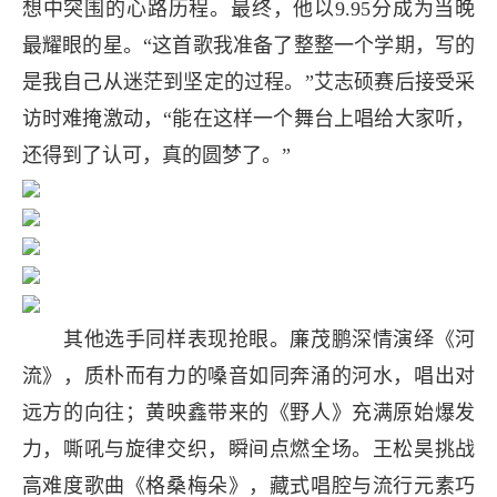
想中突围的心路历程。最终，他以9.95分成为当晚
最耀眼的星。“这首歌我准备了整整一个学期，写的
是我自己从迷茫到坚定的过程。”艾志硕赛后接受采
访时难掩激动，“能在这样一个舞台上唱给大家听，
还得到了认可，真的圆梦了。”
其他选手同样表现抢眼。廉茂鹏深情演绎《河
流》，质朴而有力的嗓音如同奔涌的河水，唱出对
远方的向往；黄映鑫带来的《野人》充满原始爆发
力，嘶吼与旋律交织，瞬间点燃全场。王松昊挑战
高难度歌曲《格桑梅朵》，藏式唱腔与流行元素巧