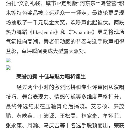
油礼”文创礼袋、城市IP定制版“河东东”“海营营”积
木等特色奖品被幸运观众一一领走，最终轮更是现
场抽取了一千元现金大奖，欢呼声此起彼伏。两段
热力舞蹈《like.jennie》和《Dynamite》更是将现场
气氛推向高潮，舞者们动感的节奏与选手歌声相得
益彰，草坪瞬间变成大型露天派对。
荣誉加冕 十佳与魅力唱将诞生
经过两个小时的激烈比拼和专业评审团从演唱
技巧、舞台表现力、情感传递等多维度严格打分，
最终评选结果在压轴舞蹈后揭晓。艾志硕、廉茂
鹏、黄映鑫、丁沛源、王松昊、林家豪、牟娅菲、
张永康、周瀚、马庆吉等十名选手脱颖而出，荣获