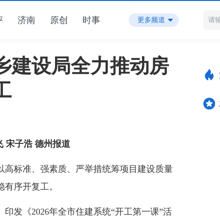
评
济南
原创
时事
更多频道
乡建设局全力推动房
工
飞 宋子浩 德州报道
高标准、强素质、严举措统筹项目建设质量
稳有序开复工。
。
印发《2026年全市住建系统“开工第一课”活