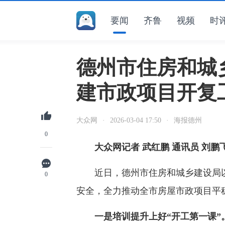
要闻
齐鲁
视频
时
德州市住房和城
建市政项目开复
大众网
·
2026-03-04 17:50
·
海报德州
0
大众网记者 武红鹏 通讯员 刘鹏
近日，德州市住房和城乡建设局以
0
安全，全力推动全市房屋市政项目平
一是培训提升上好“开工第一课”