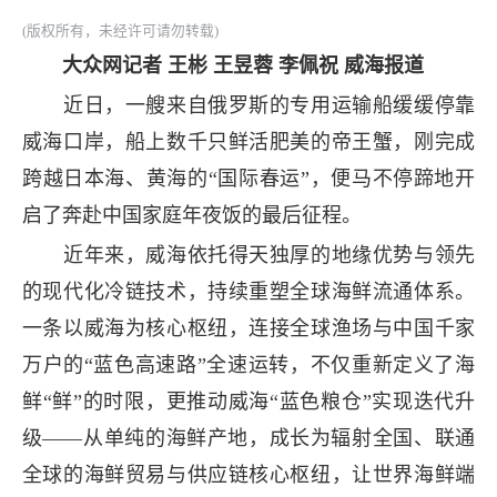
(版权所有，未经许可请勿转载)
大众网记者 王彬 王昱蓉 李佩祝 威海报道
近日，一艘来自俄罗斯的专用运输船缓缓停靠
威海口岸，船上数千只鲜活肥美的帝王蟹，刚完成
跨越日本海、黄海的“国际春运”，便马不停蹄地开
启了奔赴中国家庭年夜饭的最后征程。
近年来，威海依托得天独厚的地缘优势与领先
的现代化冷链技术，持续重塑全球海鲜流通体系。
一条以威海为核心枢纽，连接全球渔场与中国千家
万户的“蓝色高速路”全速运转，不仅重新定义了海
鲜“鲜”的时限，更推动威海“蓝色粮仓”实现迭代升
级——从单纯的海鲜产地，成长为辐射全国、联通
全球的海鲜贸易与供应链核心枢纽，让世界海鲜端