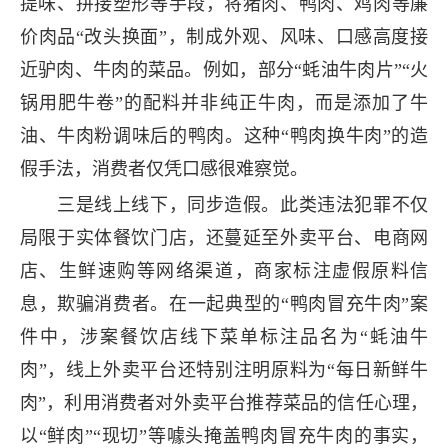
提味、拼接塑形等手段，将猪肉、鸭肉、鸡肉等廉
价肉品“改头换面”，制成外观、风味、口感高度接
近驴肉、牛肉的菜品。例如，部分“蚝油牛肉片”“火
锅用肥牛卷”的配料并非纯正牛肉，而是添加了牛
油、牛肉粉调味后的鸭肉。这种“鸭肉换牛肉”的造
假手法，消费者仅凭口感很难察觉。
三是线上线下，同步造假。此类违法犯罪不仅
局限于实体餐饮门店，还蔓延至外卖平台、电商网
店、生鲜速购等网络渠道，商家标注虚假原料信
息，欺骗消费者。在一起典型的“鸭肉冒充牛肉”案
件中，涉案餐饮店线下菜单标注品名为“蚝油牛
肉”，线上外卖平台还特别注明原料为“每日新鲜牛
肉”，利用消费者对外卖平台推荐菜品的信任心理，
以“鲜肉”“现切”等噱头掩盖鸭肉冒充牛肉的事实，