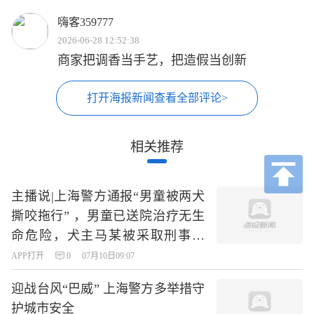
嗨客359777
2026-06-28 12:52:38
商家把调香当手艺，把造假当创新
打开海报新闻查看全部评论>
相关推荐
主播说|上海警方通报“男童被两犬
撕咬拖行” ，男童已送院治疗无生
命危险，犬主马某被采取刑事措
施，犬只被收容
APP打开
0
07月10日09:07
迎战台风“巴威” 上海警方多举措守
护城市安全