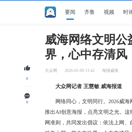
要闻
齐鲁
视频
时
威海网络文明公
界，心中存清风
大众网
·
2026-05-09 13:42
·
海报威海
0
大众网记者 王慧敏 威海报道
网络同心，文明同行。2026威海
0
推出AI创意海报，点亮文明之光。
网准则，共同发出倡议：依法上网、