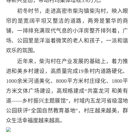
等新兴业态，带动村均集体增收3.6万元。
初冬时节，走进高密市柴沟镇柴沟村，映入眼
帘的是宽阔平坦又整洁的道路，两旁是繁华的商
铺，一排排充满现代气息的小洋房整齐排列着，广
场、公园里是洋溢着微笑的老人和孩子，一派和谐
欢乐的氛围。
近年来，柴沟村在产业发展的基础上，着力推
进和美乡村建设，高质量完成19条村内道路硬化、
1000余米河道美化、8000平方米村庄绿化、1800平
方米文体广场建设，高规格建成“共富龙河 和美有
道——乡村振兴主题展馆”，村域内五龙河省级湿地
公园获评“全国自然教育基地”，村庄越来越美，群
众生活幸福度越来越高。