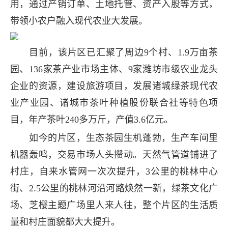
用，通过产销订单、土地托管、资产入股等方式，
带领小农户融入现代农业大发展。
目前，该片区已汇聚了周边9个村、1.9万亩茶
园、136家茶产业市场主体、9家潍坊市级农业龙头
企业的资源，建设旅游项目，发展诸城绿茶现代农
业产业园、诸城市茶叶种植股份联合社等特色项
目，年产茶叶240多万斤，产值3.6亿元。
如今的片区，生态茶园生机蓬勃，生产车间里
机器轰鸣，交易市场人头攒动。天然气管道铺进了
村庄，自来水管网一次次提升，3公里的桃林中心
街、2.5公里的桃林河沿河路焕然一新，绿茶文化广
场、芝樱主题广场里人来人往，整个片区的生活质
量和村庄面貌都大大提升。