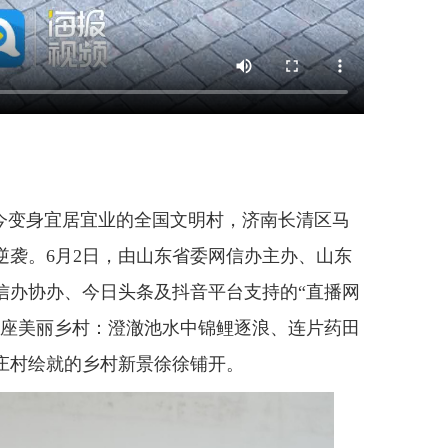
变身宜居宜业的全国文明村，济南长清区马
逆袭。6月2日，由山东省委网信办主办、山东
信办协办、今日头条及抖音平台支持的“直播网
这座美丽乡村：澄澈池水中锦鲤逐浪、连片药田
庄村绘就的乡村新景徐徐铺开。