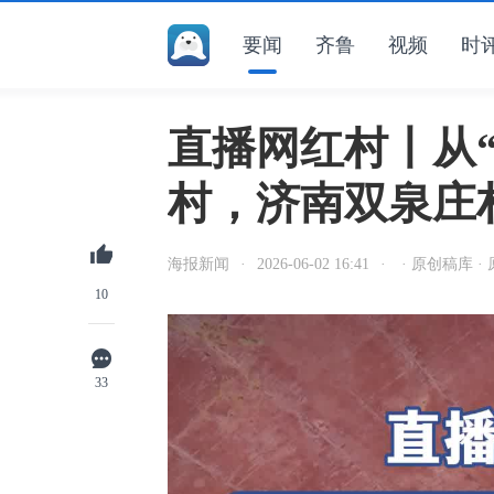
要闻
齐鲁
视频
时
直播网红村丨从
村，济南双泉庄
海报新闻
·
2026-06-02 16:41
·
· 原创稿库 ·
10
33