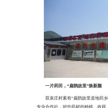
一片药田，“扁鹊故里”焕新颜
双泉庄村素有“扁鹊故里道地药乡”
专业合作社，对中药材的种植、收获