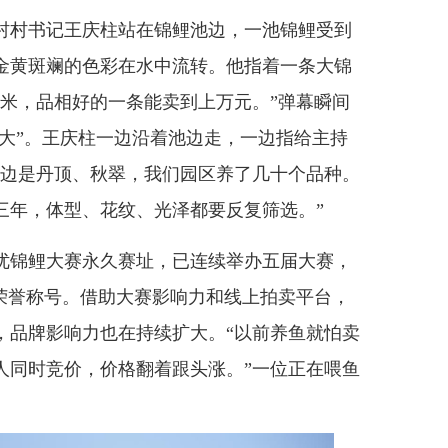
村书记王庆柱站在锦鲤池边，一池锦鲤受到
金黄斑斓的色彩在水中流转。他指着一条大锦
厘米，品相好的一条能卖到上万元。”弹幕瞬间
都大”。王庆柱一边沿着池边走，一边指给主持
那边是丹顶、秋翠，我们园区养了几十个品种。
三年，体型、花纹、光泽都要反复筛选。”
锦鲤大赛永久赛址，已连续举办五届大赛，
城”荣誉称号。借助大赛影响力和线上拍卖平台，
，品牌影响力也在持续扩大。“以前养鱼就怕卖
人同时竞价，价格翻着跟头涨。”一位正在喂鱼