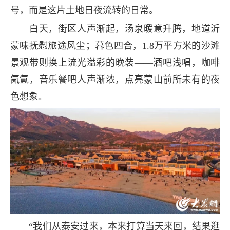
号，而是这片土地日夜流转的日常。
白天，街区人声渐起，汤泉暖意升腾，地道沂
蒙味抚慰旅途风尘；暮色四合，1.8万平方米的沙滩
景观带则换上流光溢彩的晚装——酒吧浅唱，咖啡
氤氲，音乐餐吧人声渐浓，点亮蒙山前所未有的夜
色想象。
“我们从泰安过来，本来打算当天来回，结果逛