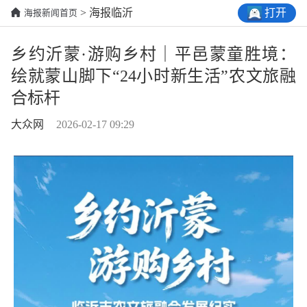
打开
> 海报临沂
海报新闻首页
乡约沂蒙·游购乡村｜平邑蒙童胜境：
绘就蒙山脚下“24小时新生活”农文旅融
合标杆
大众网
2026-02-17 09:29