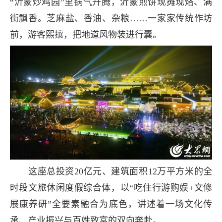
“沂蒙炒鸡园”里锅气升腾，沂蒙煎饼现摊现烙、满
街飘香。芝麻盐、香油、杂粮……一家家传统作坊
前，游客熙攘，把地道风物装进行囊。
这座总投资20亿元、建筑面积12万平方米的全
时段文旅休闲度假综合体，以“吃住行游购娱+文修
展康养研”全要素融合为底色，讲述着一场文化传
承、产业振兴与百姓致富的双向奔赴。