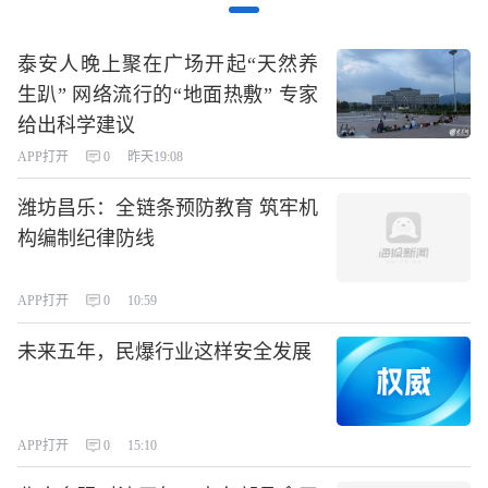
泰安人晚上聚在广场开起“天然养
生趴” 网络流行的“地面热敷” 专家
给出科学建议
APP打开
0
昨天19:08
潍坊昌乐：全链条预防教育 筑牢机
构编制纪律防线
APP打开
0
10:59
未来五年，民爆行业这样安全发展
APP打开
0
15:10