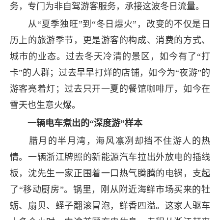
务，专门为非自驾游客服务，承接这波冬日流量。
从“夏季独旺”到“冬日爆火”，改变的不仅是日
历上的旅游季节，更是游客的构成、消费的方式、
城市的业态。过去冬天冷清的景区，如今有了“打
卡”的人群；过去早早打烊的店铺，如今为“夜游”的
游客亮着灯；过去只开一夏的餐馆咖啡厅，如今在
雪天也生意火爆。
一辆电车煮出的“深度游”样本
腊月的半月湾，海风凛冽却挡不住游人的热
情。一辆浙江牌照的新能源汽车拉出外放电的插线
板，沈先生一家正围着一口热气腾腾的电锅，支起
了“移动厨房”。锅里，刚从附近海鲜市场买来的牡
蛎、扇贝、蛏子翻滚冒泡，鲜香四溢。这家人驱车