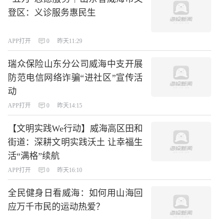
登区：义诊服务惠民生
APP打开
0
昨天11:29
瑞众保险山东分公司威海中支开展
防范电信网络诈骗“进社区”宣传活
动
APP打开
0
昨天14:15
【文明实践We行动】威海高区田和
街道：深耕文明实践沃土 让幸福生
活“满格”续航
APP打开
0
昨天16:10
全民健身日看威海：如何用山海回
应万千市民的运动热爱？