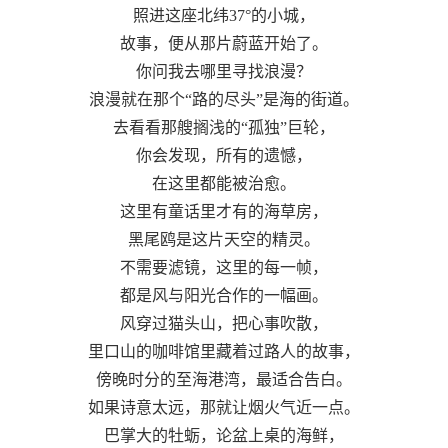
照进这座北纬37°的小城，
故事，便从那片蔚蓝开始了。
你问我去哪里寻找浪漫？
浪漫就在那个“路的尽头”是海的街道。
去看看那艘搁浅的“孤独”巨轮，
你会发现，所有的遗憾，
在这里都能被治愈。
这里有童话里才有的海草房，
黑尾鸥是这片天空的精灵。
不需要滤镜，这里的每一帧，
都是风与阳光合作的一幅画。
风穿过猫头山，把心事吹散，
里口山的咖啡馆里藏着过路人的故事，
傍晚时分的至海港湾，最适合告白。
如果诗意太远，那就让烟火气近一点。
巴掌大的牡蛎，论盆上桌的海鲜，