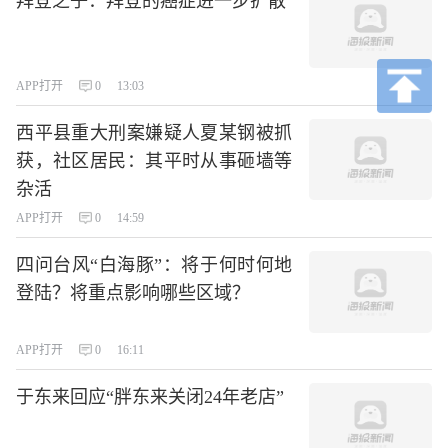
拜登之子：拜登的癌症进一步扩散
APP打开
0
13:03
西平县重大刑案嫌疑人夏某钢被抓
获，社区居民：其平时从事砸墙等
杂活
APP打开
0
14:59
四问台风“白海豚”：将于何时何地
登陆？将重点影响哪些区域？
APP打开
0
16:11
于东来回应“胖东来关闭24年老店”