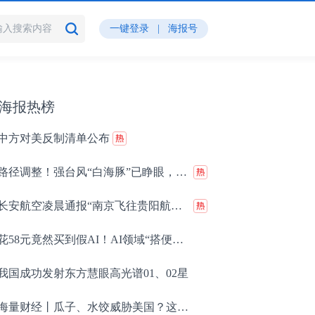
一键登录
|
海报号
海报热榜
中方对美反制清单公布
路径调整！强台风“白海豚”已睁眼，或在浙江沿海登陆；今天又有新台风生成
长安航空凌晨通报“南京飞往贵阳航班旅客充电宝自燃”：已完成处置，机上无人员受伤，经机组慎重决策，航班备降武汉机场
花58元竟然买到假AI！AI领域“搭便车”收费乱象层出不穷
我国成功发射东方慧眼高光谱01、02星
海量财经丨瓜子、水饺威胁美国？这几家“美国严选”品牌业绩几何？