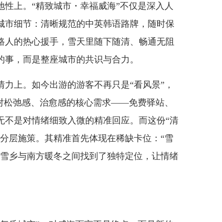
上。“精致城市・幸福威海”不仅是深入人
城市细节：清晰规范的中英韩语路牌，随时保
路人的热心援手，雪天里随下随清、畅通无阻
的事，而是整座城市的共识与合力。
上。如今出游的游客不再只是“看风景”，
人对松弛感、治愈感的核心需求——免费驿站、
无不是对情绪细致入微的精准回应。而这份“清
的分层施策。其精准首先体现在稀缺卡位：“雪
北雪乡与南方暖冬之间找到了独特定位，让情绪
。