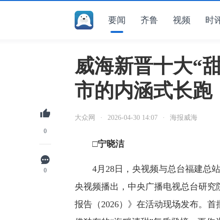
要闻
齐鲁
视频
时
威海新晋十大“
市的内涵式长跑
大众网
·
2026-04-30 14:07
·
海报威海
0
□宁晓洁
4月28日，央视频与总台福建总站
0
央视频播出，中央广播电视总台研究
报告（2026）》在活动现场发布。