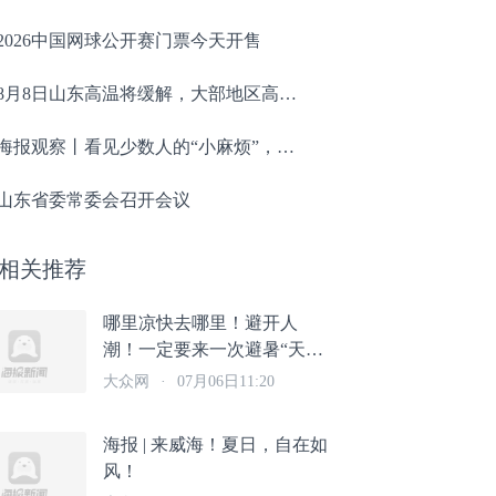
2026中国网球公开赛门票今天开售
8月8日山东高温将缓解，大部地区高温退至35℃以下
海报观察丨看见少数人的“小麻烦”，就是城市最大的温情
山东省委常委会召开会议
相关推荐
哪里凉快去哪里！避开人
潮！一定要来一次避暑“天花
板”威海
大众网
·
07月06日11:20
海报 | 来威海！夏日，自在如
风！