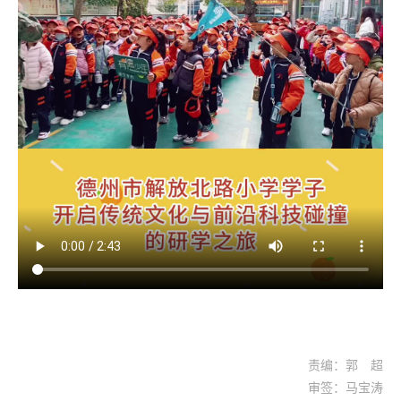
责编：郭 超
审签：马宝涛