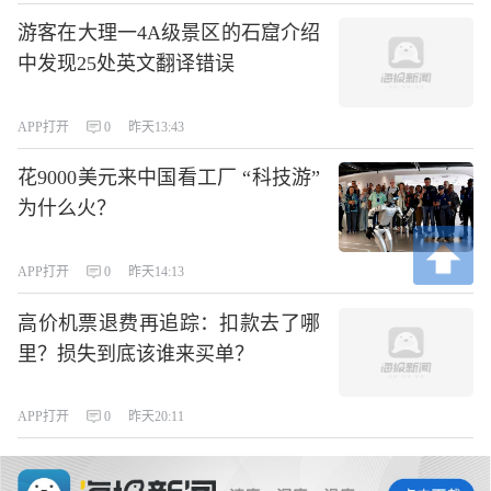
游客在大理一4A级景区的石窟介绍
中发现25处英文翻译错误
APP打开
0
昨天13:43
花9000美元来中国看工厂 “科技游”
为什么火？
APP打开
0
昨天14:13
高价机票退费再追踪：扣款去了哪
里？损失到底该谁来买单？
APP打开
0
昨天20:11