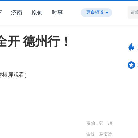
评
济南
原创
时事
更多频道
全开 德州行！
请横屏观看）
责编：郭 超
审签：马宝涛