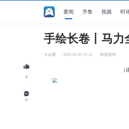
要闻
齐鲁
视频
时
手绘长卷丨马力
大众网
·
2026-03-05 16:22
·
海报德州
（
0
0