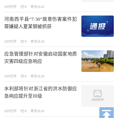
APP打开
0
昨天16:42
河南西平县“7·30”故意伤害案件犯
罪嫌疑人夏某钢被抓获
APP打开
0
昨天18:36
应急管理部针对安徽启动国家地质
灾害四级应急响应
APP打开
0
昨天18:39
水利部将针对浙江省的洪水防御应
急响应提升至Ⅲ级
APP打开
0
昨天20:16