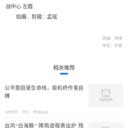
战中心 左霞
拍摄、剪辑：孟瑶
责编：林坤
审签：孙昊
相关推荐
公平是招录生命线，投机终作茧自
缚
APP打开
0
昨天06:46
台风“白海豚” 降雨进程表出炉 残