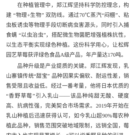
在种植管理中，郑江辉坚持科学防控理念，构
建 “物理+生物” 双防线。通过70℃蒸汽“闷棚”、粘
虫板诱虫等物理手段切断病虫害源头，同时引入捕
食螨 “以虫治虫”，搭配微生物菌肥增强植株抗性，
以生态平衡实现绿色种植。这份科学用心，让松辉
园艺草莓获评绿色食品A级产品，年产量达170吨。
品种升级是产业提质的关键。郑江辉发现，乳
山寨镇传统“甜宝” 品种因果实偏软、耐运性差，销
售受限且收益低。经过一番考量，他将日本优质的
“香野草莓”引入乳山——该品种纯甜无酸、硬度
高、抗病性强，完美契合市场需求。2019年开始在
乳山种植后迅速获得认可，如今乳山超90%莓农种
植此品种，销售范围突破地域限制，远销全国，莓