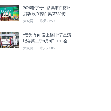
2026老字号生活集市在德州
启动 设在德百奥莱589街区
将持续至8月16日
大众网
·
昨天21:50
“音为有你 爱上德州”群星演
唱会第二季8月8日11:18全网
预售开票
大众网
·
昨天22:06