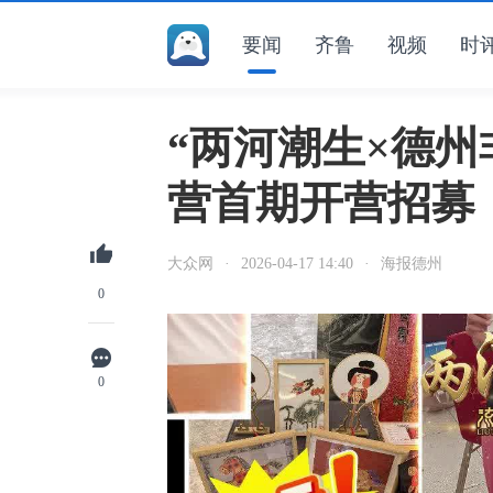
要闻
齐鲁
视频
时
“两河潮生×德州
营首期开营招募
大众网
·
2026-04-17 14:40
·
海报德州
0
0