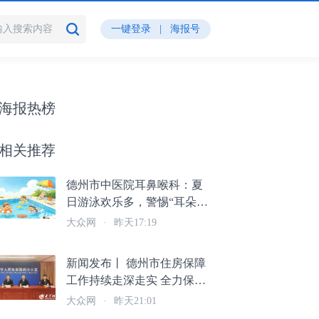
一键登录
|
海报号
海报热榜
相关推荐
德州市中医院耳鼻喉科：夏
日游泳欢乐多，警惕“耳朵刺
客”偷袭！
大众网
·
昨天17:19
新闻发布丨 德州市住房保障
工作持续走深走实 全力保障
群众安居宜居
大众网
·
昨天21:01