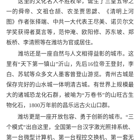
这里的文化名人不胜枚举，诞生了三皇五帝之
一的舜帝、文祖仓颉、农圣贾思勰、《清明上河
图》作者张择端、中共一大代表王尽美、诺贝尔文
学奖获得者莫言等，范仲淹、欧阳修、苏东坡、郑
板桥、李清照等在潍坊为官或居住。
潍坊还是一座自然与人文相得益彰的城市。这
里有“天下第一镇山”沂山，先后16位帝王登封，李
白、苏轼等众多文人墨客曾登山游览。青州古城是
保存完好的山水城一体明清古城。有世界上规模最
大的诸城恐龙化石群，被喻为“万卷书”的山旺古生
物化石，1800万年前的昌乐远古火山口群。
潍坊更是一座开放包容、勇于创新的城市。“三
个模式”出自这里，全国第一台汉字激光照排系统、
第一台微型计算机、第一台程控交换机、第一套无