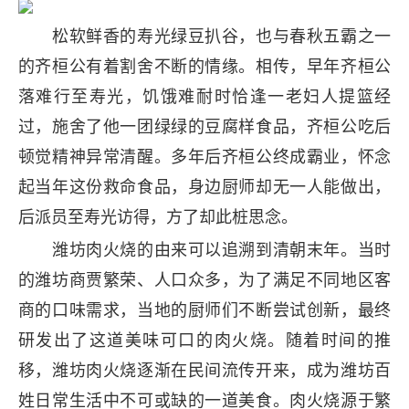
松软鲜香的寿光绿豆扒谷，也与春秋五霸之一
的齐桓公有着割舍不断的情缘。相传，早年齐桓公
落难行至寿光，饥饿难耐时恰逢一老妇人提篮经
过，施舍了他一团绿绿的豆腐样食品，齐桓公吃后
顿觉精神异常清醒。多年后齐桓公终成霸业，怀念
起当年这份救命食品，身边厨师却无一人能做出，
后派员至寿光访得，方了却此桩思念。
潍坊肉火烧的由来可以追溯到清朝末年。当时
的潍坊商贾繁荣、人口众多，为了满足不同地区客
商的口味需求，当地的厨师们不断尝试创新，最终
研发出了这道美味可口的肉火烧。随着时间的推
移，潍坊肉火烧逐渐在民间流传开来，成为潍坊百
姓日常生活中不可或缺的一道美食。肉火烧源于繁