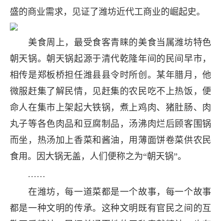
盛的商业需求，见证了潍坊近代工商业的崛起史。
美食周上，最受食客青睐的美食当属潍坊特色
朝天锅。朝天锅起源于清代乾隆年间的民间早市，
相传是郑板桥担任潍县县令时所创。某年腊月，他
微服赶集了解民情，见赶集的农民吃不上热饭，便
命人在集市上架起大铁锅，煮上鸡肉、猪肚肠、肉
丸子等各色肉品和豆腐制品，汤沸肉烂后顾客围锅
而坐，热汤加上香菜和酱油，用薄面饼卷菜供农民
食用。因大锅无盖，人们便称之为“朝天锅”。
……
在潍坊，每一道菜都是一个故事，每一个故事
都是一种文明的传承。这种文明既有官民之间的互