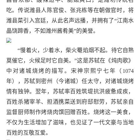
酱香浓郁、酸辣适中、脆嫩爽口，是潍坊传统名
吃。传说潍县人陈官俊、张兆栋等在朝做官时，将
潍县菜引入宫廷，从此名声远播，并拥有了“江南水
晶饶蹄香，不如潍州酱肴美”的美誉。
“慢着火，少着水，柴火罨焰烟不起。待它自熟
莫催它，火候足时它自美。”这是苏轼在《炖肉歌》
中对诸城烧烤的描写。宋神宗熙宁七年（1074
年），苏轼到密州（今诸城）任太守，对诸城烧烤
情有独钟。翌年，苏轼率百姓筑堤抗洪疲惫成疾，
百姓杀猪宰羊、担酒携菜送到府邸慰劳，苏轼亲自
监督厨师制作烤烧肉馔回赠百姓。烧烤这一美食，
不仅为生活增加了滋味，也见证了一代文豪与当地
百姓的互敬互爱。