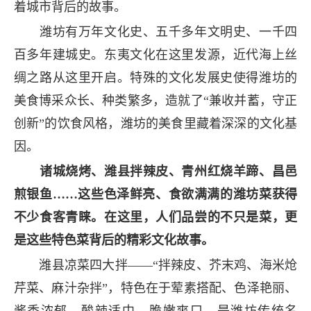
着城市背后的故事。
潍坊有万年文化史、五千多年文明史、一千四
百多年建城史。东夷文化在这里发源，近代海上丝
绸之路从这里开启。特殊的文化发展史使得潍坊的
美食博采众长、种类繁多，造就了“兼收并蓄，守正
创新”的饮食风格，潍坊的美食里藏着深深的文化基
因。
诸城烧烤、潍县拌辣皮、青州红烧羊蹄、昌邑
煎银鱼……这些色泽鲜亮、食欲满满的潍坊菜获得
不少食客青睐。在这里，人们品尝的不只是菜，更
是这些特色菜背后的精彩文化故事。
潍县凉菜四大拌——“拌辣皮、芥末鸡、海米炝
芹菜、麻汁杂拌”，特色在于荤素搭配、色泽艳丽、