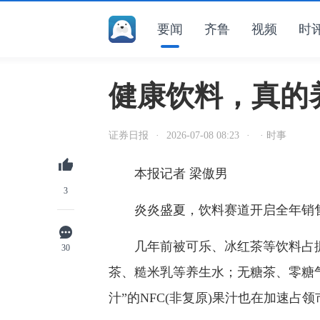
要闻
齐鲁
视频
时
健康饮料，真的
证券日报
·
2026-07-08 08:23
·
· 时事
本报记者 梁傲男
3
炎炎盛夏，饮料赛道开启全年销售
几年前被可乐、冰红茶等饮料占据
30
茶、糙米乳等养生水；无糖茶、零糖气
汁”的NFC(非复原)果汁也在加速占