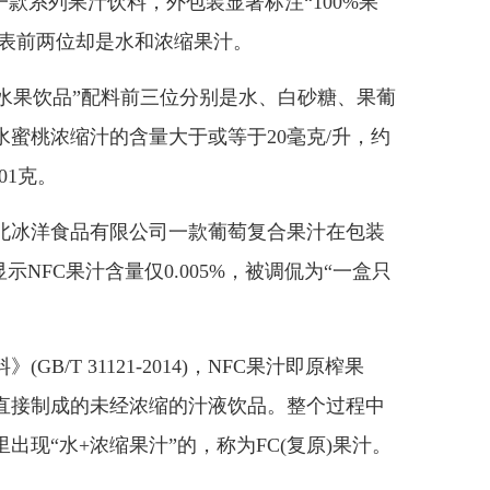
一款系列果汁饮料，外包装显著标注“100%果
配料表前两位却是水和浓缩果汁。
果饮品”配料前三位分别是水、白砂糖、果葡
蜜桃浓缩汁的含量大于或等于20毫克/升，约
01克。
冰洋食品有限公司一款葡萄复合果汁在包装
示NFC果汁含量仅0.005%，被调侃为“一盒只
T 31121-2014)，NFC果汁即原榨果
直接制成的未经浓缩的汁液饮品。整个过程中
现“水+浓缩果汁”的，称为FC(复原)果汁。